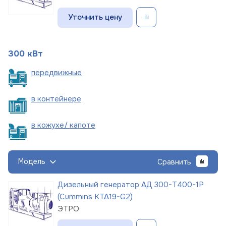
Уточнить цену
300 кВт
пере
движные
в
контейнере
в кожухе/
капоте
Модель
Сравнить
Дизельный генератор АД 300-Т400-1Р
(Cummins KTA19-G2)
ЭТРО