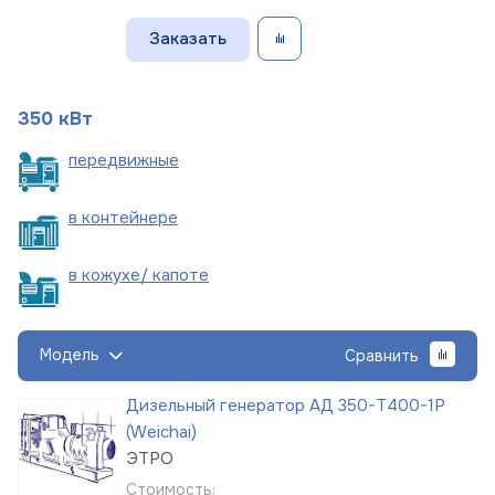
Заказать
350 кВт
пере
движные
в
контейнере
в кожухе/
капоте
Модель
Сравнить
Дизельный генератор АД 350-Т400-1Р
(Weichai)
ЭТРО
Стоимость: