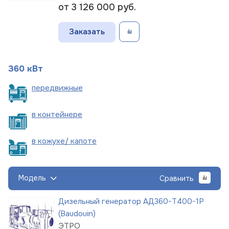
от 3 126 000
руб.
Заказать
360 кВт
пере
движные
в
контейнере
в кожухе/
капоте
Модель
Сравнить
Дизельный генератор АД360-Т400-1Р
(Baudouin)
ЭТРО