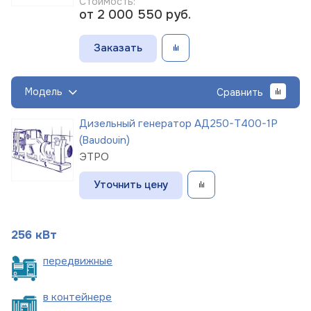
Стоимость:
от 2 000 550
руб.
Заказать
Модель
Сравнить
Дизельный генератор АД250-Т400-1Р
(Baudouin)
ЭТРО
Уточнить цену
256 кВт
пере
движные
в
контейнере