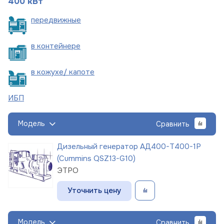
400 кВт
пере
движные
в
контейнере
в кожухе/
капоте
ИБП
Модель
Сравнить
Дизельный генератор АД400-Т400-1Р
(Cummins QSZ13-G10)
ЭТРО
Уточнить цену
Модель
Сравнить