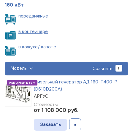
160 кВт
пере
движные
в
контейнере
в кожухе/
капоте
Модель
Сравнить
Дизельный генератор АД 160-Т400-Р
РЕКОМЕНДУЕМ
(D610D200A)
АРГУС
Стоимость:
от 1 108 000
руб.
Заказать