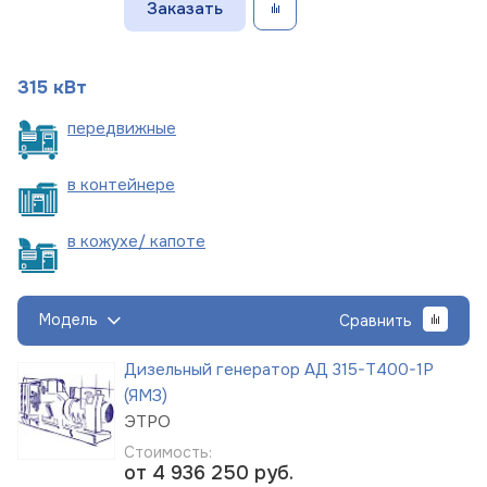
Заказать
315 кВт
пере
движные
в
контейнере
в кожухе/
капоте
Модель
Сравнить
Дизельный генератор АД 315-Т400-1Р
(ЯМЗ)
ЭТРО
Стоимость:
от 4 936 250
руб.