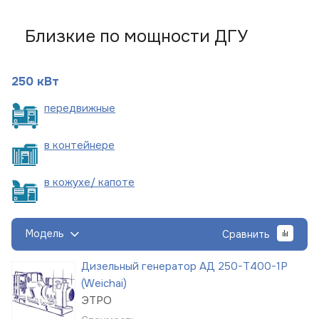
Близкие по мощности ДГУ
250 кВт
пере
движные
в
контейнере
в кожухе/
капоте
Модель
Сравнить
Дизельный генератор АД 250-Т400-1Р
(Weichai)
ЭТРО