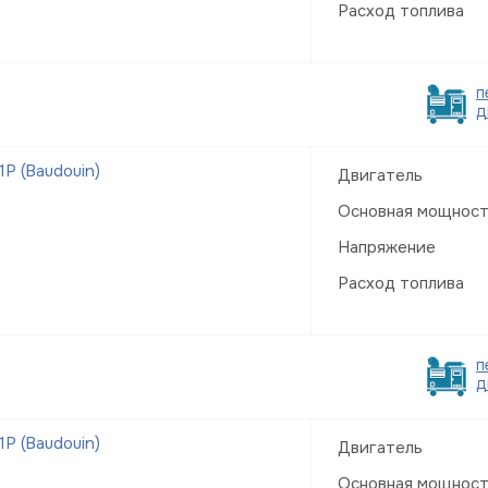
Расход топлива
п
д
Р (Baudouin)
Двигатель
Основная мощнос
Напряжение
Расход топлива
п
д
Р (Baudouin)
Двигатель
Основная мощнос