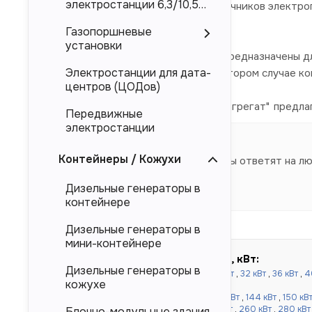
электростанции 6,3/10,5
электроснабжения в качестве источников электроп
кВ
так и и китайского производства.
Газопоршневые
установки
Представленные в каталоге ДЭС предназначены дл
Электростанции для дата-
магистральных электросетей. Во втором случае к
центров (ЦОДов)
Компания "Торговый Дом Электроагрегат" предла
Передвижные
производителя.
электростанции
Контейнеры / Кожухи
Наши специалисты ответят на л
Дизельные генераторы в
контейнере
Дизельные генераторы в
мини-контейнере
Быстрый подбор по мощности, кВт:
Дизельные генераторы в
до 100 кВт:
16 кВт
,
20 кВт
,
24 кВт
,
30 кВт
,
32 кВт
,
36 кВт
,
4
кожухе
кВт
,
80 кВт
,
90 кВт
,
100 кВт
от 120 до 500 кВт:
110 кВт
,
120 кВт
,
130 кВт
,
144 кВт
,
150 кВ
кВт
,
220 кВт
,
240 кВт
,
250 кВт
,
256 кВт
,
260 кВт
,
280 кВт
Блочно-модульные здания