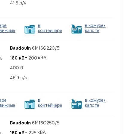
41,5 л/ч
ере
в
в кожухе/
вижные
контейнере
капоте
Baudouin
6M16G220/5
ть
160 кВт
200
400 В
46,9 л/ч
ере
в
в кожухе/
вижные
контейнере
капоте
Baudouin
6M16G250/5
ть
180 кВт
225