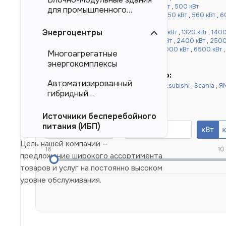
кВт
,
360 кВт
,
400 кВт
,
450 кВт
,
480 кВт
,
500 кВт
для промышленного
от 520 до 1000 кВт:
520 кВт
,
540 кВт
,
550 кВт
,
560 кВт
,
6
тяжеловесного
,
900 кВт
,
1000 кВт
оборудования (БМЗ)
Энергоцентры
более 1000 кВт:
1100 кВт
,
1120 кВт
,
1200 кВт
,
1320 кВт
,
1400
,
1640 кВт
,
1800 кВт
,
2000 кВт
,
2200 кВт
,
2400 кВт
,
2500
кВт
,
4000 кВт
,
4500 кВт
,
5000 кВт
,
6000 кВт
,
6500 кВт
Многоагрегатные
10000 кВт
энергокомплексы
Быстрый подбор по двигателю:
Автоматизированный
Doosan
,
Cummins
,
Baudouin
,
Deutz
,
Mitsubishi
,
Scania
,
Я
гибридный
Yuchai
,
Weichai
энергокомплекс (АГЭК)
Номинальная мощность, кВт
Источники бесперебойного
питания (ИБП)
Цель нашей компании —
16
10
предложение широкого ассортимента
товаров и услуг на постоянно высоком
уровне обслуживания.