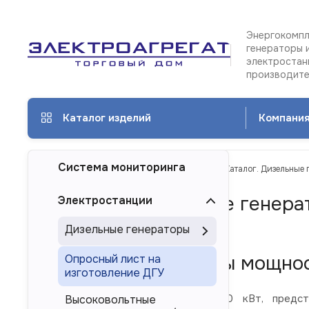
Энергокомпл
генераторы 
электростан
производит
Каталог изделий
Компани
Система мониторинга
ТД Электроагрегат
Каталог изделий
Каталог. Дизельные 
Каталог. Дизельные генера
Электростанции
Смоленске
Дизельные генераторы
Дизель-генераторы мощнос
Опросный лист на
изготовление ДГУ
Дизельные электростанции 220 кВт, предста
Высоковольтные