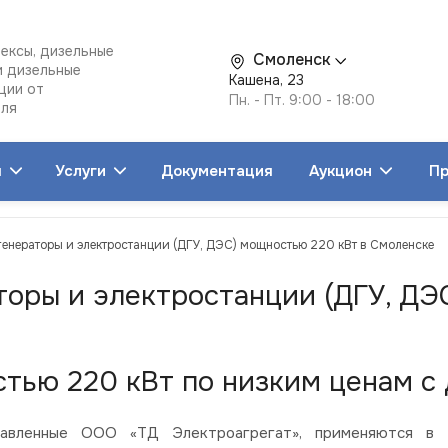
ексы, дизельные
Смоленск
и дизельные
Кашена, 23
ции от
Пн. - Пт. 9:00 - 18:00
еля
я
Услуги
Документация
Аукцион
Пр
генераторы и электростанции (ДГУ, ДЭС) мощностью 220 кВт в Смоленске
торы и электростанции (ДГУ, ДЭ
тью 220 кВт по низким ценам с 
вленные ООО «ТД Электроагрегат», применяются в со