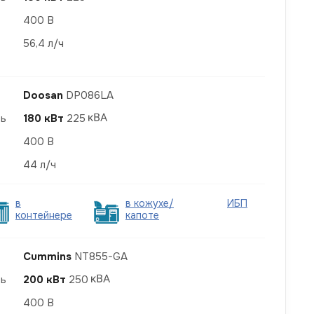
400 В
56,4 л/ч
Doosan
DP086LA
ть
180 кВт
225
400 В
44 л/ч
в
в кожухе/
ИБП
контейнере
капоте
Cummins
NT855-GA
ть
200 кВт
250
400 В