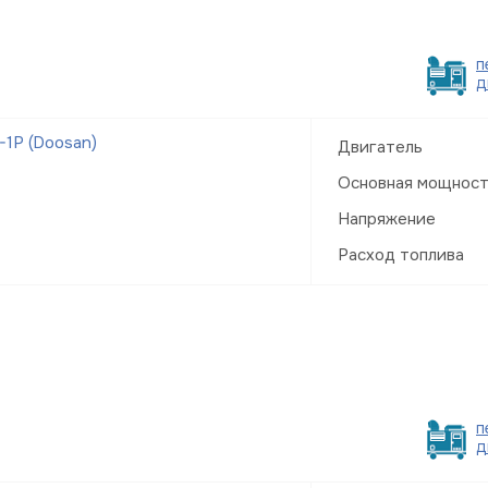
п
д
1Р (Doosan)
Двигатель
Основная мощнос
Напряжение
Расход топлива
п
д