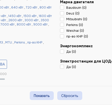
Марка двигателя
00 кВт
,
640 кВт
,
720 кВт
,
800 кВт
Baudouin (
0
)
Deuz (
0
)
 кВт
,
1450 кВт
,
1500 кВт
,
1600 кВт
Mitsubishi (
0
)
 кВт
,
2600 кВт
,
3000 кВт
,
3500
,
7000 кВт
,
8000 кВт
,
9000 кВт
,
Perkins (
0
)
Weichai (
0
)
пр-во КНР (
0
)
МЗ
,
MTU
,
Perkins
,
пр-во КНР
,
Энергокомплекс
Да (
0
)
Электростанции для ЦОД
Да (
0
)
 000
Сбросить