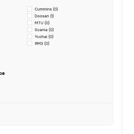
Cummins (
0
)
Doosan (
1
)
MTU (
0
)
Scania (
0
)
Yuchai (
0
)
ЯМЗ (
0
)
ов