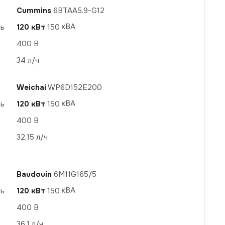
Cummins
6BTAA5.9-G12
ть
120 кВт
150
400 В
34 л/ч
Weichai
WP6D152E200
ть
120 кВт
150
400 В
32,15 л/ч
Baudouin
6M11G165/5
ть
120 кВт
150
400 В
36,1 л/ч