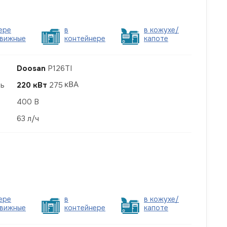
ере
в
в кожухе/
вижные
контейнере
капоте
Doosan
P126TI
ть
220 кВт
275
400 В
63 л/ч
ере
в
в кожухе/
вижные
контейнере
капоте