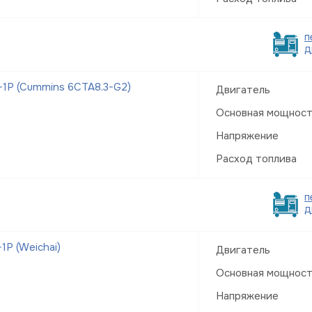
п
д
1Р (Cummins 6CTA8.3-G2)
Двигатель
Основная мощнос
Напряжение
Расход топлива
п
д
Р (Weichai)
Двигатель
Основная мощнос
Напряжение