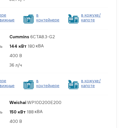
ере
в
в кожухе/
вижные
контейнере
капоте
Cummins
6CTA8.3-G2
ть
144 кВт
180
400 В
36 л/ч
ере
в
в кожухе/
вижные
контейнере
капоте
Weichai
WP10D200E200
ть
150 кВт
188
400 В