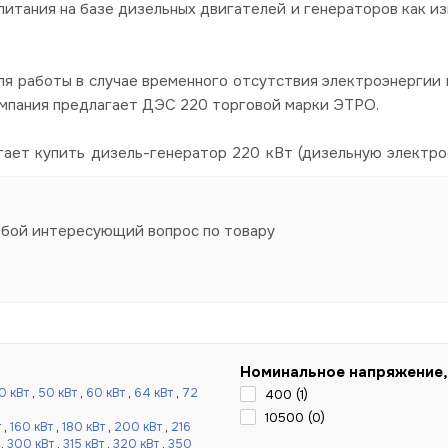
итания на базе дизельных двигателей и генераторов как из
я работы в случае временного отсутствия электроэнергии в
омпания предлагает ДЭС 220 торговой марки ЭТРО.
гает купить дизель-генератор 220 кВт (дизельную электро
юбой интересующий вопрос по товару
Номинальное напряжение,
0 кВт
,
50 кВт
,
60 кВт
,
64 кВт
,
72
400 (
1
)
10500 (
0
)
т
,
160 кВт
,
180 кВт
,
200 кВт
,
216
,
300 кВт
,
315 кВт
,
320 кВт
,
350