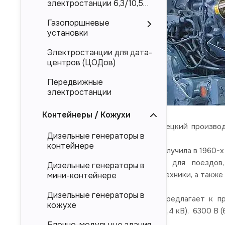
электростанции 6,3/10,5
кВ
Газопоршневые
установки
Электростанции для дата-
центров (ЦОДов)
Передвижные
электростанции
Контейнеры / Кожухи
MTU Friedrichshafen GmbH
- немецкий производ
Дизельные генераторы в
Карлом.
контейнере
Современное название компания получила в 1960-х 
Компания производит двигатели для поездов,
Дизельные генераторы в
промышленности и строительной техники, а также
мини-контейнере
Дизельные генераторы в
Компания «ТД Электроагрегат» предлагает к 
кожухе
номинальным напряжением 400 В (0,4 кВ), 6300 В (6,3
Блочно-модульные здания