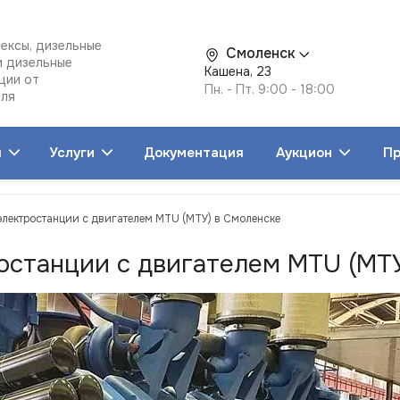
ексы, дизельные
Смоленск
и дизельные
Кашена, 23
ции от
Пн. - Пт. 9:00 - 18:00
еля
я
Услуги
Документация
Аукцион
Пр
электростанции с двигателем MTU (МТУ) в Смоленске
останции с двигателем MTU (МТ