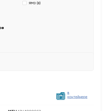
ЯМЗ (
8
)
ов
в
контейнере