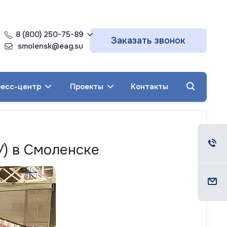
8 (800) 250-75-89
Заказать звонок
smolensk@eag.su
есс-центр
Проекты
Контакты
У) в Смоленске