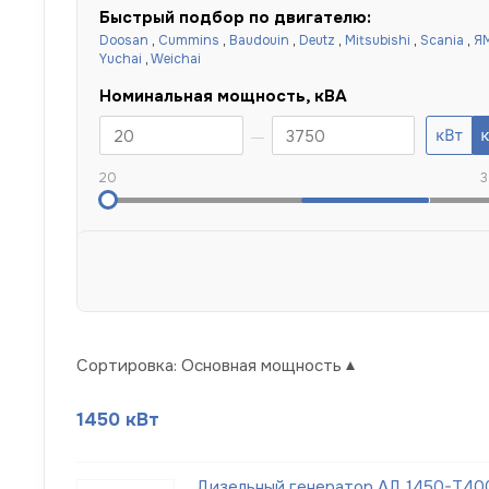
Быстрый подбор по двигателю:
Doosan
,
Cummins
,
Baudouin
,
Deutz
,
Mitsubishi
,
Scania
,
Я
Yuchai
,
Weichai
Номинальная мощность, кВА
20
3
Сортировка:
Основная мощность
1450 кВт
Дизельный генератор АД 1450-Т400