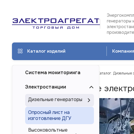
Энергокомпл
генераторы 
электростан
производит
Каталог изделий
Компани
Система мониторинга
ТД Электроагрегат
Каталог изделий
Каталог. Дизельные 
Каталог. Дизельные электр
Электростанции
Дизельные генераторы
Опросный лист на
изготовление ДГУ
Высоковольтные