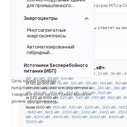
для промышленного
Дизельные генераторы на базе двигателя MTU в С
тяжеловесного
оборудования (БМЗ)
Энергоцентры
Наши специалисты ответят на л
Многоагрегатные
энергокомплексы
Автоматизированный
гибридный
энергокомплекс (АГЭК)
Источники бесперебойного
Быстрый подбор по мощности, кВт:
питания (ИБП)
до 100 кВт:
16 кВт
,
20 кВт
,
24 кВт
,
30 кВт
,
32 кВт
,
36 кВт
,
4
кВт
,
80 кВт
,
90 кВт
,
100 кВт
Цель нашей компании —
от 120 до 500 кВт:
110 кВт
,
120 кВт
,
130 кВт
,
144 кВт
,
150 кВ
предложение широкого ассортимента
кВт
,
220 кВт
,
240 кВт
,
250 кВт
,
256 кВт
,
260 кВт
,
280 кВт
кВт
,
360 кВт
,
400 кВт
,
450 кВт
,
480 кВт
,
500 кВт
товаров и услуг на постоянно высоком
от 520 до 1000 кВт:
520 кВт
,
540 кВт
,
550 кВт
,
560 кВт
,
6
уровне обслуживания.
,
900 кВт
,
1000 кВт
более 1000 кВт:
1100 кВт
,
1120 кВт
,
1200 кВт
,
1320 кВт
,
1400
,
1640 кВт
,
1800 кВт
,
2000 кВт
,
2200 кВт
,
2400 кВт
,
2500
кВт
,
4000 кВт
,
4500 кВт
,
5000 кВт
,
6000 кВт
,
6500 кВт
10000 кВт