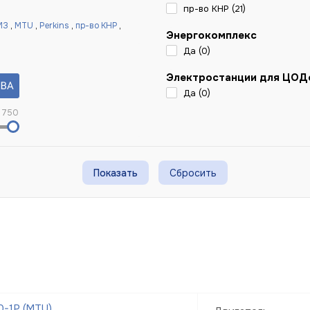
пр-во КНР (
21
)
МЗ
,
MTU
,
Perkins
,
пр-во КНР
,
Энергокомплекс
Да (
0
)
Электростанции для ЦОД
Да (
0
)
 750
Сбросить
-1Р (MTU)