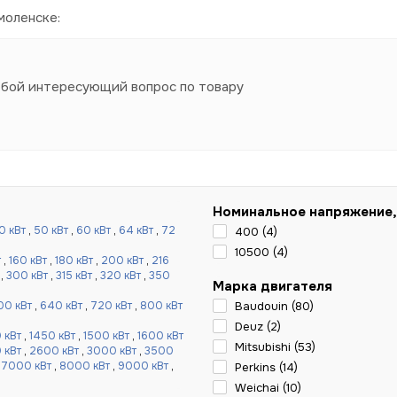
моленске:
юбой интересующий вопрос по товару
Номинальное напряжение,
0 кВт
,
50 кВт
,
60 кВт
,
64 кВт
,
72
400 (
4
)
10500 (
4
)
т
,
160 кВт
,
180 кВт
,
200 кВт
,
216
,
300 кВт
,
315 кВт
,
320 кВт
,
350
Марка двигателя
00 кВт
,
640 кВт
,
720 кВт
,
800 кВт
Baudouin (
80
)
Deuz (
2
)
 кВт
,
1450 кВт
,
1500 кВт
,
1600 кВт
Mitsubishi (
53
)
 кВт
,
2600 кВт
,
3000 кВт
,
3500
,
7000 кВт
,
8000 кВт
,
9000 кВт
,
Perkins (
14
)
Weichai (
10
)