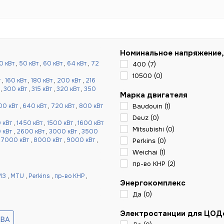
Номинальное напряжение,
0 кВт
,
50 кВт
,
60 кВт
,
64 кВт
,
72
400 (
7
)
10500 (
0
)
т
,
160 кВт
,
180 кВт
,
200 кВт
,
216
,
300 кВт
,
315 кВт
,
320 кВт
,
350
Марка двигателя
00 кВт
,
640 кВт
,
720 кВт
,
800 кВт
Baudouin (
1
)
Deuz (
0
)
 кВт
,
1450 кВт
,
1500 кВт
,
1600 кВт
Mitsubishi (
0
)
 кВт
,
2600 кВт
,
3000 кВт
,
3500
,
7000 кВт
,
8000 кВт
,
9000 кВт
,
Perkins (
0
)
Weichai (
1
)
пр-во КНР (
2
)
МЗ
,
MTU
,
Perkins
,
пр-во КНР
,
Энергокомплекс
Да (
0
)
Электростанции для ЦОД