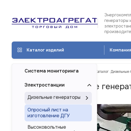
Энергокомпл
генераторы 
электростан
производит
Каталог изделий
Компани
Система мониторинга
ТД Электроагрегат
Каталог изделий
Каталог. Дизельные 
Каталог. Дизельные генера
Электростанции
Смоленске
Дизельные генераторы
Опросный лист на
изготовление ДГУ
Высоковольтные