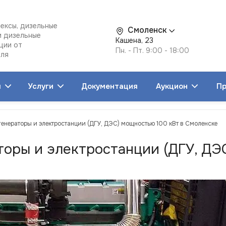
ексы, дизельные
Смоленск
и дизельные
Кашена, 23
ции от
Пн. - Пт. 9:00 - 18:00
еля
я
Услуги
Документация
Аукцион
Пр
генераторы и электростанции (ДГУ, ДЭС) мощностью 100 кВт в Смоленске
торы и электростанции (ДГУ, ДЭ