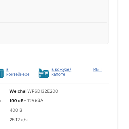
в
в кожухе/
ИБП
контейнере
капоте
Weichai
WP6D132E200
ть
100 кВт
125
400 В
25,12 л/ч