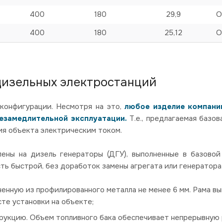
400
180
29,9
О
400
180
25,12
О
дизельных электростанций
конфигурации. Несмотря на это,
любое изделие компании
незамедлительной эксплуатации.
Т.е., предлагаемая базо
я объекта электрическим током.
ны на дизель генераторы (ДГУ), выполненные в базовой
ть быстрой, без доработок замены агрегата или генератор
ненную из профилированного металла не менее 6 мм. Рама в
те установки на объекте;
рукцию. Объем топливного бака обеспечивает непрерывную р