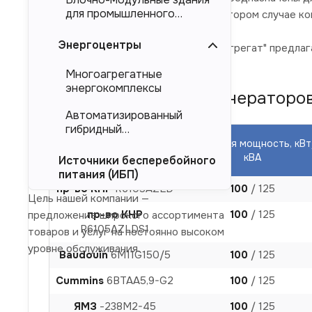
для промышленного
магистральных электросетей. Во втором случае к
тяжеловесного
оборудования (БМЗ)
Энергоцентры
Компания "Торговый Дом Электроагрегат" предлага
производителя.
Многоагрегатные
энергокомплексы
Модели дизельных генераторов (
Автоматизированный
гибридный
энергокомплекс (АГЭК)
Основная мощность, кВт
Двигатель
кВА
Источники бесперебойного
питания (ИБП)
пр-во КНР
R6105AZLD
100
/ 125
Цель нашей компании —
пр-во КНР
100
/ 125
предложение широкого ассортимента
R6105AZLDS1
товаров и услуг на постоянно высоком
уровне обслуживания.
Baudouin
6M11G150/5
100
/ 125
Cummins
6BTAA5,9-G2
100
/ 125
ЯМЗ
-238М2-45
100
/ 125