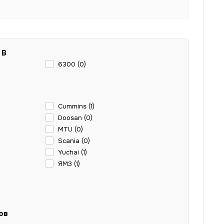
 В
6300 (
0
)
Cummins (
1
)
Doosan (
0
)
MTU (
0
)
Scania (
0
)
Yuchai (
1
)
ЯМЗ (
1
)
ов