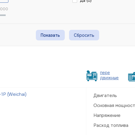
Да (
0
)
 000
Сбросить
пере
движные
Р (Weichai)
Двигатель
Основная мощнос
Напряжение
Расход топлива