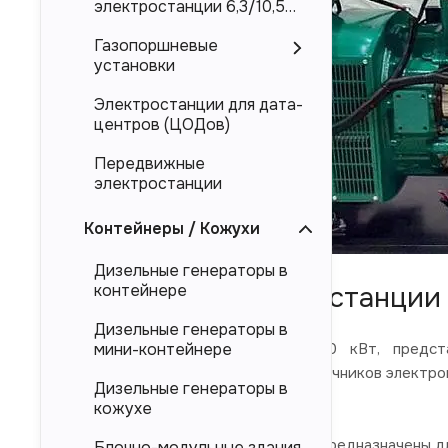
электростанции 6,3/10,5
кВ
Газопоршневые
установки
Электростанции для дата-
центров (ЦОДов)
Передвижные
электростанции
Контейнеры / Кожухи
Дизельные генераторы в
Надежные электростанции 
контейнере
Дизельные генераторы в
Дизельные электростанции 100 кВт, предста
мини-контейнере
электроснабжения в качестве источников электроп
Дизельные генераторы в
и китайского производства.
кожухе
Представленные в каталоге ДЭС предназначены дл
Блочно-модульные здания