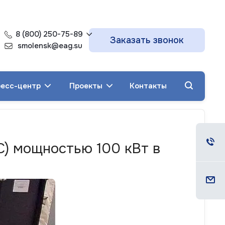
8 (800) 250-75-89
Заказать звонок
smolensk@eag.su
есс-центр
Проекты
Контакты
С) мощностью 100 кВт в