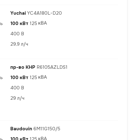
Yuchai
YC4A180L-D20
ть
100 кВт
125
400 В
29,9 л/ч
пр-во КНР
R6105AZLDS1
ть
100 кВт
125
400 В
29 л/ч
Baudouin
6M11G150/5
ть
100 кВт
125